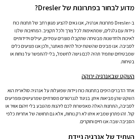
מדוע לבחור בפתרונות של Dresler?
ב-Dresler פתרונות אנרגיה, אנו גאים להציע מגוון רחב של תחנות כוח
ניידות עם גלגלים, שמתאימות לכל צורך ולכל תקציב. המחויבות שלנו
לאיכות ולחדשנות מבטיחה שתקבלו מוצרים עמידים, יעילים וידידותיים
לסביבה. אנו מבינים שהשטח יכול להיות מאתגר, ולכן אנו מציעים כלים
שמבטיחים שתמיד תהיה לכם גישה לחשמל, בלי להתפשר על נוחות או
בטיחות.
השקט שבאנרגיה ירוקה
אחד הדברים היפים בתחנות כוח ניידות שפועלות על אנרגיה סולארית הוא
השקט שהן מביאות איתן. בניגוד לגנרטורים מסורתיים שמרעישים ומפריעים
לסביבה, התחנות האלה מאפשרות לכם ליהנות מהטבע בלי זיהום אוויר או
קול. זהו פתרון שמביא איתו לא רק נוחות, אלא גם תחושה של אחריות כלפי
הסביבה שבה אנו חיים וחוקרים.
העתיד של אנרגיה ניידת