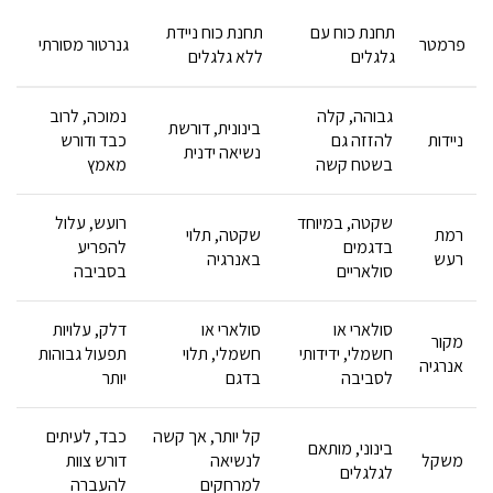
תחנת כוח עם
תחנת כוח ניידת
פרמטר
גנרטור מסורתי
גלגלים
ללא גלגלים
גבוהה, קלה
נמוכה, לרוב
בינונית, דורשת
ניידות
להזזה גם
כבד ודורש
נשיאה ידנית
בשטח קשה
מאמץ
שקטה, במיוחד
רועש, עלול
רמת
שקטה, תלוי
בדגמים
להפריע
רעש
באנרגיה
סולאריים
בסביבה
סולארי או
סולארי או
דלק, עלויות
מקור
חשמלי, ידידותי
חשמלי, תלוי
תפעול גבוהות
אנרגיה
לסביבה
בדגם
יותר
קל יותר, אך קשה
כבד, לעיתים
בינוני, מותאם
משקל
לנשיאה
דורש צוות
לגלגלים
למרחקים
להעברה