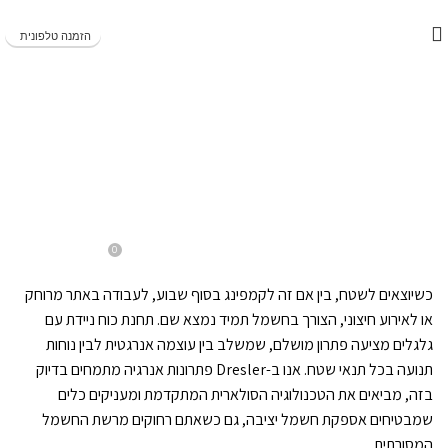
משלוחים מהירים תוך 1-5 ימי עסקים!
הזמנה טלפונית
BLOG
תחנת כח ניידת עם גלגלים –
ניידות ונוחות בשטח
0
On אוקטובר 21, 2025
Evyatargill
כשיוצאים לשטח, בין אם זה לקמפינג בסוף שבוע, לעבודה באתר מרוחק
או לאירוע חיצוני, הצורך בחשמל תמיד נמצא שם. תחנת כוח ניידת עם
גלגלים מציעה פתרון מושלם, שמשלב בין עוצמה אנרגטית לבין נוחות
תנועה בכל תנאי שטח. אנו ב-Dresler פתרונות אנרגיה מתמחים בדיוק
בזה, מביאים את הטכנולוגיה הסולארית המתקדמת ומעניקים כלים
שמבטיחים אספקת חשמל יציבה, גם כשאתם רחוקים מרשת החשמל
המסורתית.