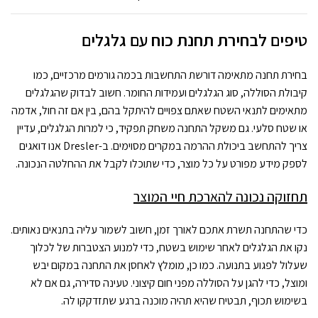
טיפים לבחירת תחנת כוח עם גלגלים
בחירת תחנה מתאימה דורשת התחשבות בכמה גורמים מרכזיים, כמו
קיבולת הסוללה, סוג הגלגלים ועמידות החומר. חשוב לבדוק שהגלגלים
מתאימים לתנאי השטח שאתם צפויים להיתקל בהם, בין אם זה חול, אדמה
או שטח סלעי. גם משקל התחנה משחק תפקיד, כי למרות הגלגלים, עדיין
צריך להתחשב ביכולת ההרמה במקרים מסוימים. ב-Dresler אנו דואגים
לספק מידע מפורט על כל מוצר, כדי שתוכלו לקבל את ההחלטה הנכונה.
תחזוקה נכונה להארכת חיי המוצר
כדי שהתחנה תשרת אתכם לאורך זמן, חשוב לשמור עליה בתנאים נאותים.
נקו את הגלגלים לאחר שימוש בשטח, כדי למנוע הצטברות של לכלוך
שעלול לפגוע בתנועה. כמו כן, מומלץ לאחסן את התחנה במקום יבש
ומוצל, כדי להגן על הסוללה מפני חום קיצוני. טעינה סדירה, גם אם לא
בשימוש תכוף, תבטיח שהיא תהיה מוכנה ברגע שתזדקקו לה.