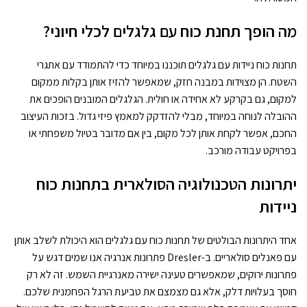
מה הופך תחנת כוח עם גלגלים לכלי חיוני?
תחנות כוח ניידות עם גלגלים תוכננו במיוחד כדי להתמודד עם אתגרי
השטח. הן מצוידות במבנה חזק, שמאפשר להזיז אותן בקלות ממקום
למקום, גם בקרקע לא אחידה או חולית. הגלגלים המובנים הופכים את
ההובלה לנוחה במיוחד, מבלי להזדקק למאמץ פיזי גדול. בזכות העיצוב
החכם, אפשר לקחת אותן לכל מקום, בין אם מדובר בטיול משפחתי או
בפרויקט עבודה מורכב.
יתרונות הטכנולוגיה הסולארית בתחנות כוח
ניידות
אחד היתרונות הבולטים של תחנות כוח עם גלגלים הוא היכולת לשלב אותן
עם פאנלים סולאריים. ב-Dresler פתרונות אנרגיה אנו שמים דגש על
פתרונות ירוקים, שמאפשרים טעינה ישירה מאנרגיית השמש. זה לא רק
חוסך בעלויות דלק, אלא גם מצמצם את טביעת הרגל הפחמנית שלכם.