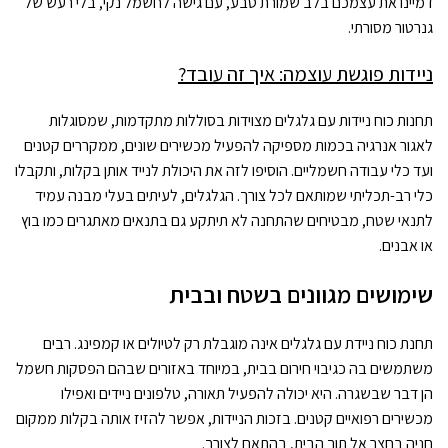
דמיינו את עצמכם בלב שמורת טבע, עם גישה לחשמל נקי, בלי רעש של
גנרטור מסורתי.
ניידות פוגשת עוצמה: איך זה עובד?
תחנות כוח ניידות עם גלגלים מצוידות בסוללות מתקדמות, שמסוגלות
לאגור אנרגיה בכמות מספיקה להפעיל מכשירים שונים, ממקררים קטנים
ועד כלי עבודה חשמליים. הוסיפו לזה את היכולת לנייד אותן בקלות, ותקבלו
כלי רב-תכליתי שמותאם לכל צורך. הגלגלים, לעיתים בעלי מבנה עמיד
לתנאי שטח, מבטיחים שהתחנה לא תיתקע גם בתנאים מאתגרים כמו בוץ
או אבנים.
שימושים מגוונים בשטח ובבית
תחנת כוח ניידת עם גלגלים אינה מוגבלת רק לטיולים או קמפינג. רבים
משתמשים בה כגיבוי חירום בבית, במיוחד באזורים שבהם הפסקות חשמל
הן דבר שבשגרה. היא יכולה להפעיל תאורה, טלפונים ניידים ואפילו
מכשירים רפואיים קטנים. בזכות הניידות, אפשר להזיז אותה בקלות ממקום
חניה בחצר אל תוך הבית, בהתאם לצורך.