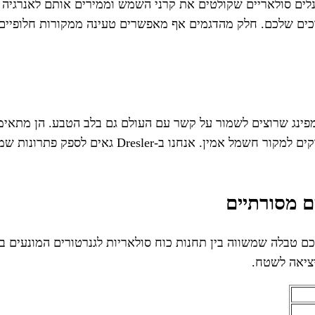
ת שלנו ב-Dresler פועלות על בסיס פאנלים סולאריים שקולטים את קרני השמש וממיר
יר דרך שקעים או יציאות USB, בהתאם לצרכים שלכם. חלק מהדגמים אף מאפשרים טעי
 וקמפינג שרוצים לשמור על קשר עם העולם גם בלב הטבע. הן מת
ציוד חיוני, ואפילו לאנשי מקצוע שעובדים באתרים מר
ם מסורתיים
בורכם טבלה שמשווה בין תחנות כוח סולאריות לגנרטורים המונעי
יציאה לשטח.