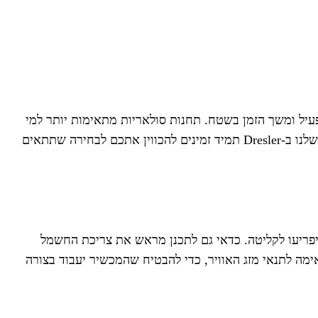
יל ומשך הזמן בשטח. תחנות סולאריות מתאימות יותר למי
שמחפש שקט וידידותיות לסביבה, בעוד שגנרטורים מסורתיים עשויים להתאים למי שזקוק להספק גבוה מאוד לזמן קצר. המומחים שלנו ב-Dresler תמיד זמינים להכווין אתכם לבחירה שתתאים
פריעו לקליטה. כדאי גם לתכנן מראש את צריכת החשמל
אנחנו ב-Dresler ממליצים תמיד להצטייד בערכה שמתאימה לתנאי מזג האוויר, כדי להבטיח שהמכשיר יעבוד בצורה