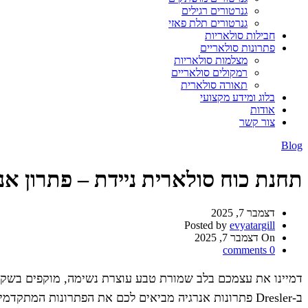
גנרטורים רגילים
גנרטורים תלת פאזי
חבילות סולאריות
פתרונות סולאריים
מצלמות סולאריות
רמקולים סולאריים
תאורה סולארית
בלוג ומידע מקצועי
אודות
צור קשר
Blog
תחנת כוח סולארית ניידת – פתרון אנר
דצמבר 7, 2025
Posted by
evyatargill
On דצמבר 7, 2025
comments
0
דמיינו את עצמכם בלב שמורת טבע עוצרת נשימה, מוקפים בשקט
ב-Dresler פתרונות אנרגיה מביאים לכם את הפתרונות המתקדמים ביותר בתחום האנרגיה הסולארית, כדי שתוכלו ליהנות מכל רגע בטיול או בשטח מבלי להתפשר על נוחות.