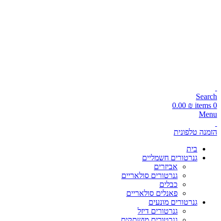
עקבו אחרינו:
📞 מוקד הזמנות טלפוני: 072-216-9003
Search
0.00
₪
items
0
Menu
הזמנה טלפונית
בית
גנרטורים חשמליים
אביזרים
גנרטורים סולאריים
כבלים
פאנלים סולאריים
גנרטורים מונעים
גנרטורים דיזל
גנרטורים מושתקים