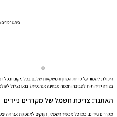
עקבו אחרינו:
בית
גנרטורים 
BLOG
פתרונות אנרגיה נקיים ל
0
On ינואר 29, 2026
Posted by
Evyatargill
היכולת לשמור על טריות המזון והמשקאות שלכם בכל מקום ובכל זמן 
בצורה ידידותית לסביבה וחכמה מבחינה אנרגטית? בואו נצלול לעול
האתגר: צריכת חשמל של מקררים ניידים
מקררים ניידים, כמו כל מכשיר חשמלי, זקוקים לאספקת אנרגיה יצי