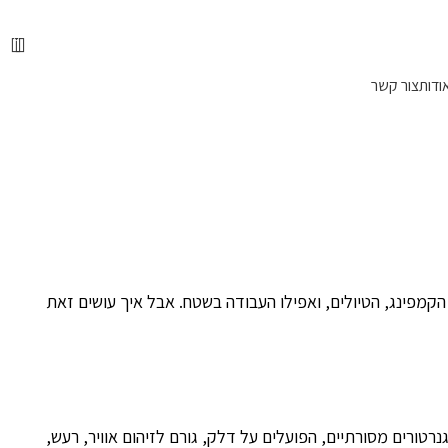
📞 מוקד הזמנות טלפוני: 072-216-9003
0
ודות
צור קשר
הקמפינג, הטיולים, ואפילו העבודה בשטח. אבל איך עושים זאת
ורים מסורתיים, הפועלים על דלק, גורם לזיהום אוויר, רעש,