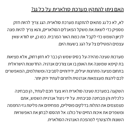
האם ניתן להתקין מערכת סולארית על כל גג?
לא, לא כל גג מתאים להתקנת מערכת סולארית. הגג צריך להיות חזק
מספיק כדי לשאת את משקל הפאנלים הסולאריים, והוא צריך להיות פונה
לכיוון השמש כדי לקבל את כמות האור המרבית. כמו כן, יש לוודא שאין
עצמים המטילים צל על הגג בשעות היום.
מערכות טעינה מהירה על בסיס שמש הן כבר לא חזון רחוק, אלא מציאות
בת קיימא שמשנה את האופן בו אנו צורכים אנרגיה. החדשנות הישראלית
בתחום מציעה פתרונות יעילים, ידידותיים לסביבה ומשתלמים, המאפשרים
לכם ליהנות מעצמאות אנרגטית ולתרום לעתיד ירוק יותר.
השקעה במערכת טעינה סולארית היא צעד חכם לעתיד, הן מבחינה
כלכלית והן מבחינה סביבתית. על ידי ניצול אנרגיית השמש, אתם
מצמצמים את התלות בדלקים פוסיליים, מפחיתים את פליטת גזי החממה
ומשפרים את איכות החיים של כולנו. אל תהססו לבחון את האפשרויות
השונות ולהצטרף למהפכת האנרגיה הסולארית.