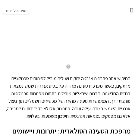
משלוחים מהירים תוך 1-5 ימי עסקים!
הזמנה טלפונית
BLOG
מערכת טעינה מהירה על בסיס שמש –
חדשנות ישראלית
0
On ינואר 27, 2026
Evyatargill
החיפוש אחר פתרונות אנרגיה ירוקים ויעילים מוביל לפיתוחים טכנולוגיים
מרתקים, כאשר מערכות טעינה מהירה על בסיס אנרגיית שמש נמצאות
בחזית החדשנות. חברות ישראליות מובילות בתחום מפתחות טכנולוגיות
פורצות דרך, המאפשרות טעינה מהירה של מכשירים חשמליים תוך ניצול
אנרגיית השמש בצורה יעילה ונוחה. פתרונות אלו לא רק ידידותיים לסביבה,
אלא גם מספקים עצמאות אנרגטית וחיסכון משמעותי בעלויות.
מהפכת הטעינה הסולארית: יתרונות ויישומים