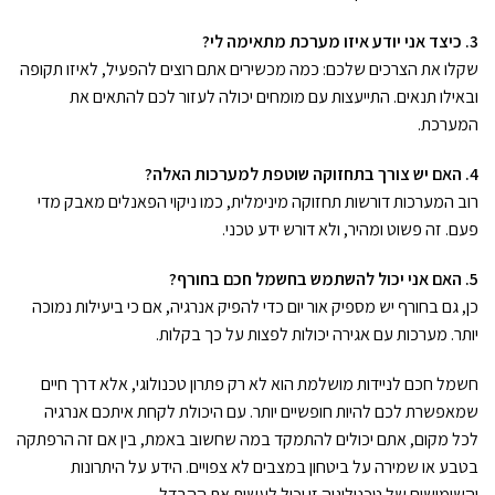
3. כיצד אני יודע איזו מערכת מתאימה לי?
שקלו את הצרכים שלכם: כמה מכשירים אתם רוצים להפעיל, לאיזו תקופה
ובאילו תנאים. התייעצות עם מומחים יכולה לעזור לכם להתאים את
המערכת.
4. האם יש צורך בתחזוקה שוטפת למערכות האלה?
רוב המערכות דורשות תחזוקה מינימלית, כמו ניקוי הפאנלים מאבק מדי
פעם. זה פשוט ומהיר, ולא דורש ידע טכני.
5. האם אני יכול להשתמש בחשמל חכם בחורף?
כן, גם בחורף יש מספיק אור יום כדי להפיק אנרגיה, אם כי ביעילות נמוכה
יותר. מערכות עם אגירה יכולות לפצות על כך בקלות.
חשמל חכם לניידות מושלמת הוא לא רק פתרון טכנולוגי, אלא דרך חיים
שמאפשרת לכם להיות חופשיים יותר. עם היכולת לקחת איתכם אנרגיה
לכל מקום, אתם יכולים להתמקד במה שחשוב באמת, בין אם זה הרפתקה
בטבע או שמירה על ביטחון במצבים לא צפויים. הידע על היתרונות
והשימושים של טכנולוגיה זו יכול לעשות את ההבדל.