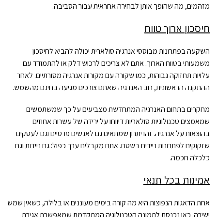
מזהמים, מה שהופך אותן לבחירה אחראית עבור הסביבה.
חיסכון ארוך טווח
השקעה בפתרונות מבוססי אנרגיה סולארית יכולה להביא לחיסכון
משמעותי בטווח הארוך. אתם לא צריכים לרכוש דלק או להתמודד עם
עלויות תחזוקה גבוהות, כמו שקורה עם מקורות אנרגיה מסורתיים. לאחר
ההתקנה הראשונית, רוב האנרגיה שאתם צורכים מגיעה בחינם מהשמש.
מחקרים בתחום האנרגיה המתחדשת מצביעים על כך שמשתמשים
שמאמצים טכנולוגיות סולאריות דיווחו על ירידה של עשרות אחוזים
בהוצאות על אנרגיה. זהו יתרון שמתאים גם לאנשים פרטיים וגם לעסקים
שזקוקים לפתרונות ניידים בשטח. אתם מקבלים ערך כפול: גם ניידות וגם
כלכלה חכמה.
אמינות בכל תנאי
אחת הדאגות הנפוצות היא מה קורה בימים מעוננים או בלילה, כשאין שמש
ישירה. כאן נכנסת לתמונה הטכנולוגיה המתקדמת שמאפשרת אגירת