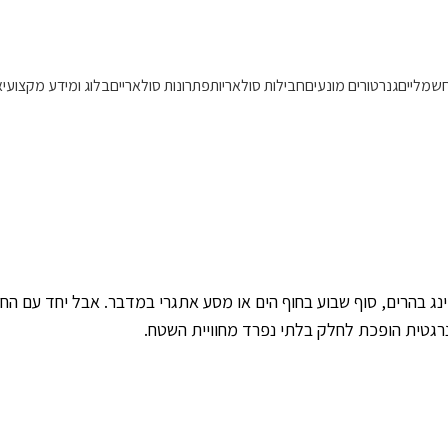
משלוחים מהירים 1-5 ימי עסקים!
חשמליים
גנרטורים מונעים
חבילות סולאריות
פתרונות סולאריים
בלוג ומידע מקצועי
א
ת לחובבי שטח
ג בהרים, סוף שבוע בחוף הים או מסע אתגרי במדבר. אבל יחד עם החיב
רגטית הופכת לחלק בלתי נפרד מחוויית השטח.