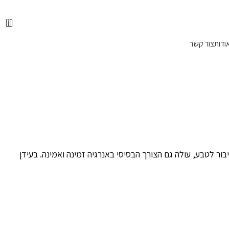
📞 מוקד הזמנות טלפוני: 072-216-9003
0
ודות
צור קשר
ור לטבע, עולה גם הצורך הבסיסי באנרגיה זמינה ואמינה. בעידן