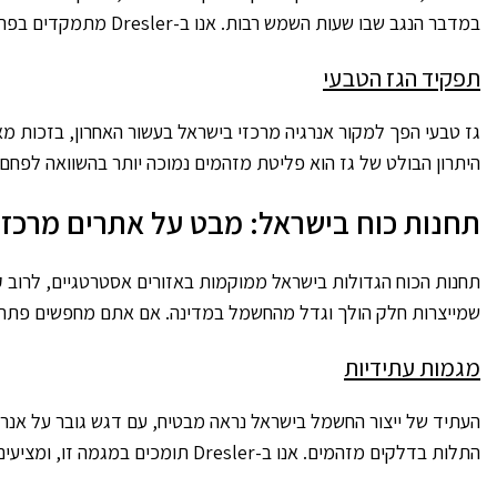
במדבר הנגב שבו שעות השמש רבות. אנו ב-Dresler מתמקדים בפתרונות סולאריים מתקדמים, ומאמינים שזו הדרך קדימה לעתיד נקי ובר קיימא.
תפקיד הגז הטבעי
גז טבעי הפך למקור אנרגיה מרכזי בישראל בעשור האחרון, בזכות מא
היתרון הבולט של גז הוא פליטת מזהמים נמוכה יותר בהשוואה לפחם
תחנות כוח בישראל: מבט על אתרים מרכזי
תחנות הכוח הגדולות בישראל ממוקמות באזורים אסטרטגיים, לרוב קר
שמייצרות חלק הולך וגדל מהחשמל במדינה. אם אתם מחפשים פתרונות אנרגיה ניידים, תוכלו למצוא אצלנו ב-Dresler
מגמות עתידיות
העתיד של ייצור החשמל בישראל נראה מבטיח, עם דגש גובר על אנ
התלות בדלקים מזהמים. אנו ב-Dresler תומכים במגמה זו, ומציעים פתרונות סולאריים שיכולים להתאים גם לבתים פרטיים וגם לעסקים.