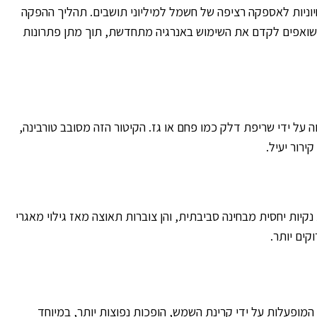
יוניות לאספקה רציפה של חשמל למיליוני תושבים. תהליך ההפקה
חיל בדרך כלל ממקור אנרגיה ראשוני, שיכול להיות דלק מאובנים, גז טבעי, או אפילו מקורות מתחדשים כמו שמש ורוח. אנו ב-Dresler שואפים לקדם את השימוש באנרגיה מתחדשת, תוך מתן פתרונות
על ידי שריפת דלק כמו פחם או גז. הקיטור הזה מסובב טורבינה,
רור יעיל.
יות יחסית מבחינה סביבתית, והן צוברות תאוצה מאז גילוי מאגרי
קים יותר.
מופעלות על ידי קרינת השמש, הופכות נפוצות יותר, במיוחד