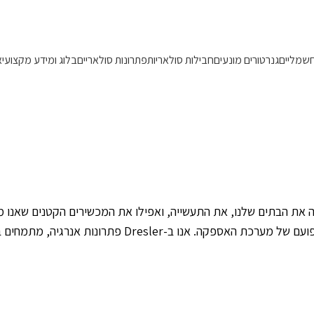
משלוחים מהירים 1-5 ימי עסקים!
חשמליים
גנרטורים מונעים
חבילות סולאריות
פתרונות סולאריים
בלוג ומידע מקצועי
א
ריך מקיף לייצור חשמל 
לה את הבתים שלנו, את התעשייה, ואפילו את המכשירים הקטנים שאנו
מהוות את הלב הפועם של מערכת האספקה. אנו 