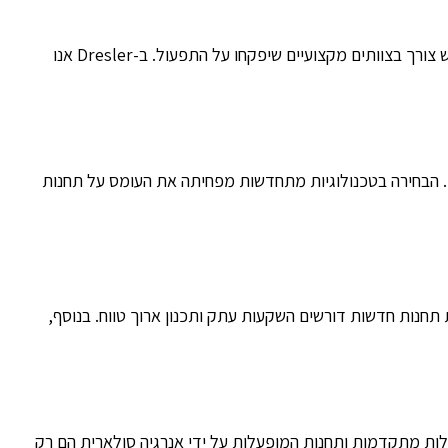
תחנות כוח, בין אם גדולות או ניידות, דורשות תחזוקה שוטפת כדי לפעול ביעילות. תקלות במערכות עלולות לגרום להפסקות חשמל, ולכן יש צורך בצוותים מקצועיים שיפקחו על התפעול. ב-Dresler אנו
יים. הבחירה בטכנולוגיות מתחדשות מפחיתה את העומס על תחנות
חנות חדשות דורשים השקעות עתק ותכנון ארוך טווח. בנוסף,
ללות מתקדמות ותחנות המופעלות על ידי אנרגיה סולארית הם רק