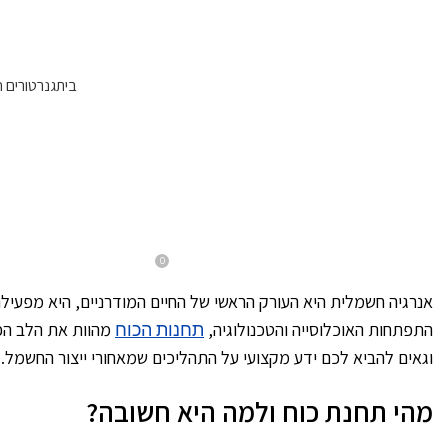
עקבו אחרינו:
בית
גנרטורים 
BLOG
איך פועלת תחנת כוח: מד
0
On דצמבר 4, 2025
Posted by
Evyatargill
אנרגיה חשמלית היא העורק הראשי של החיים המודרניים, היא מפעי
התפתחות האוכלוסייה והטכנולוגיה,
תחנות הכוח
וגאים להביא לכם ידע מקצועי על התהליכים שמאחורי ייצור החשמל.
מהי תחנת כוח ולמה היא חשובה?