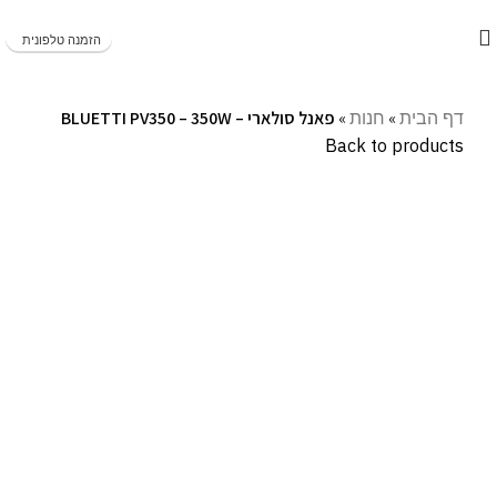
משלוחים מהירים תוך 1-5 ימי עסקים!
הזמנה טלפונית
דף הבית
»
חנות
»
פאנל סולארי – BLUETTI PV350 – 350W
Back to products
Click to enlarge