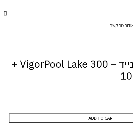
📞 מוקד הזמנות טלפוני: 072-216-9003
ודות
צור קשר
גנרטור סולארי נייד – VigorPool Lake 300 +
ADD TO CART