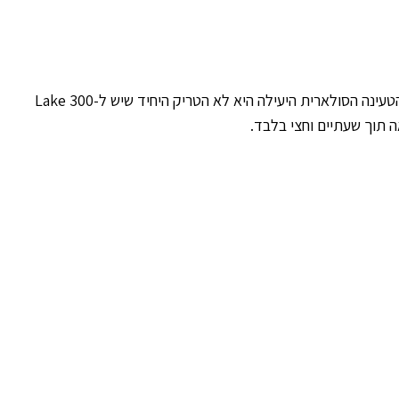
עם בקר הטעינה המובנה MPPT, ה-Lake 300, עם לוח סולארי של 100W, יעניק לכם את הטעינה המהירה ביותר שאפשר. אבל כמובן שהטעינה הסולארית היעילה היא לא הטריק היחיד שיש ל-Lake 300