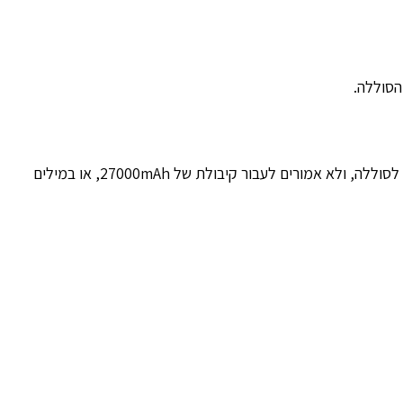
הסוללה.
למרבה הצער, לא ניתן. על פי תקנות ה-FAA, סוללה שעולה על מטוס לא תעלה על 100Wh. גם מטענים חיצוניים או מאגרי חשמל נחשבים לסוללה, ולא אמורים לעבור קיבולת של 27000mAh, או במילים