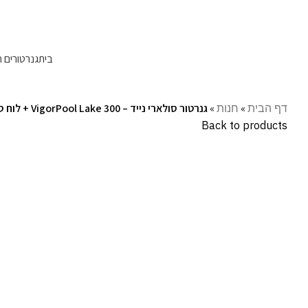
עקבו אחרינו:
בית
גנרטורים 
דף הבית
»
חנות
»
גנרטור סולארי נייד – VigorPool Lake 300 + לוח סולארי 100W
Back to products
Click to enlarge