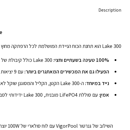
Description
Lake – הפתרו
Lake 300 הוא תחנת הכוח הניידת המושלמת לכל הרפתקה מחוץ לבית. הוא קטן ויש לו שפע של יציאות, כך שקל לקחת אותו איתכם לאן שהרוח תיקח אתכם.
100% טעינה בשעתיים וחצי:
Lake 300 כולל קיבולת של 320Wh, עם 300W רציף והספק שיא של 500W.
הפעילו גם את המכשירים המאתגרים ביותר:
עם 9 יציאות מובנות, תוכלו להפעיל את רוב המכשירים שלכם במקביל.
נייד במיוחד:
ה-Lake 300 הקטן, הקליל והמסוגנן שוקל לא יותר מ-4.3 ק"ג וכולל ידית מעוצבת שמקלה עוד יותר על נשיאתו.
אמין:
עם סוללת LiFePO4 מובנית, Lake 300 ידידותי לסביבה ובטוח לשימוש. מהפך גלי הסינוס הטהור שלו מגן על המכשירים הרגישים שלכם מפני נזקים ומעניק לכם ראש שקט.
השילוב של גנרטור VigorPool עם לוח סולארי של 100W יוצר גנרטור סולארי שמעניק לכם את היכולת לייצר כמות בלתי מוגבלת של חשמל סולארי ידידותי לסביבה מחוץ לרשת החשמל הרגילה.