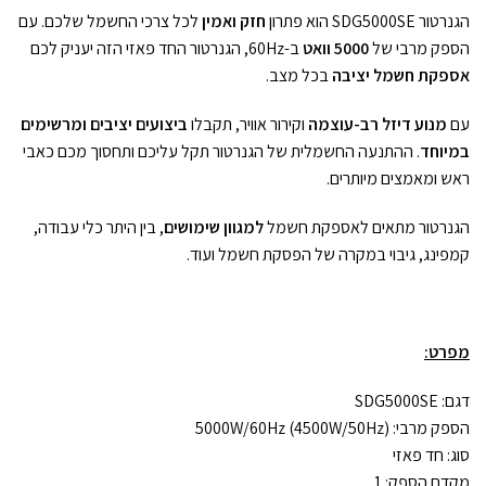
הגנרטור SDG5000SE הוא פתרון
חזק ואמין
לכל צרכי החשמל שלכם. עם
הספק מרבי של
5000 וואט
ב-60Hz, הגנרטור החד פאזי הזה יעניק לכם
אספקת חשמל יציבה
בכל מצב.
עם
מנוע דיזל רב-עוצמה
וקירור אוויר, תקבלו
ביצועים יציבים ומרשימים
במיוחד
. ההתנעה החשמלית של הגנרטור תקל עליכם ותחסוך מכם כאבי
ראש ומאמצים מיותרים.
הגנרטור מתאים לאספקת חשמל
למגוון שימושים
, בין היתר כלי עבודה,
קמפינג, גיבוי במקרה של הפסקת חשמל ועוד.
מפרט:
דגם: SDG5000SE
הספק מרבי: 5000W/60Hz (4500W/50Hz)
סוג: חד פאזי
מקדם הספק: 1