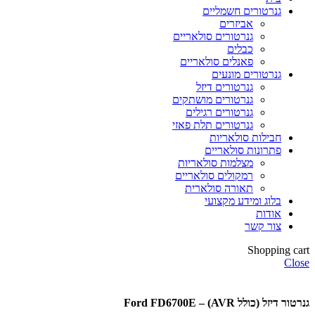
גנרטורים חשמליים
אביזרים
גנרטורים סולאריים
כבלים
פאנלים סולאריים
גנרטורים מונעים
גנרטורים דיזל
גנרטורים מושתקים
גנרטורים רגילים
גנרטורים תלת פאזי
חבילות סולאריות
פתרונות סולאריים
מצלמות סולאריות
רמקולים סולאריים
תאורה סולארית
בלוג ומידע מקצועי
אודות
צור קשר
Shopping cart
Close
גנרטור דיזל (כולל AVR) – Ford FD6700E