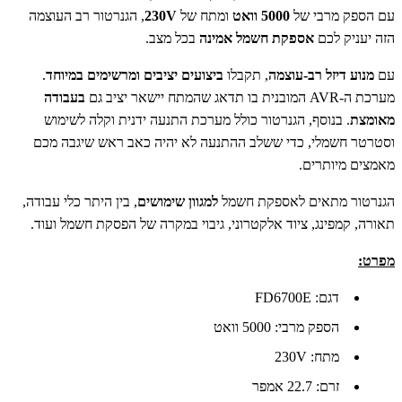
עם הספק מרבי של
5000 וואט
ומתח של
230V
, הגנרטור רב העוצמה
הזה יעניק לכם
אספקת חשמל אמינה
בכל מצב.
עם
מנוע דיזל רב-עוצמה
, תקבלו
ביצועים יציבים ומרשימים במיוחד
.
מערכת ה-AVR המובנית בו תדאג שהמתח יישאר יציב גם
בעבודה
מאומצת
. בנוסף, הגנרטור כולל מערכת התנעה ידנית וקלה לשימוש
וסטרטר חשמלי, כדי ששלב ההתנעה לא יהיה כאב ראש שיגבה מכם
מאמצים מיותרים.
הגנרטור מתאים לאספקת חשמל
למגוון שימושים
, בין היתר כלי עבודה,
תאורה, קמפינג, ציוד אלקטרוני, גיבוי במקרה של הפסקת חשמל ועוד.
מפרט:
דגם: FD6700E
הספק מרבי: 5000 וואט
מתח: 230V
זרם: 22.7 אמפר