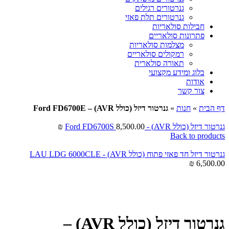
גנרטורים רגילים
גנרטורים תלת פאזי
חבילות סולאריות
פתרונות סולאריים
מצלמות סולאריות
רמקולים סולאריים
תאורה סולארית
בלוג ומידע מקצועי
אודות
צור קשר
דף הבית
»
חנות
»
גנרטור דיזל (כולל AVR) – Ford FD6700E
גנרטור דיזל (כולל AVR) - Ford FD6700S
8,500.00
₪
Back to products
גנרטור דיזל חד פאזי פתוח (כולל AVR) - LAU LDG 6000CLE
₪
6,500.00
Click to enlarge
גנרטור דיזל (כולל AVR) –