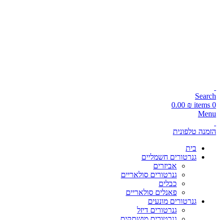
עקבו אחרינו:
משלוחים מהירים 1-5 ימי עסקים!
📞 מוקד הזמנות טלפוני: 072-216-9003
משלוחים מהירים תוך 1-5 ימי עסקים!
Search
0.00
₪
items
0
Menu
הזמנה טלפונית
בית
גנרטורים חשמליים
אביזרים
גנרטורים סולאריים
כבלים
פאנלים סולאריים
גנרטורים מונעים
גנרטורים דיזל
גנרטורים מושתקים