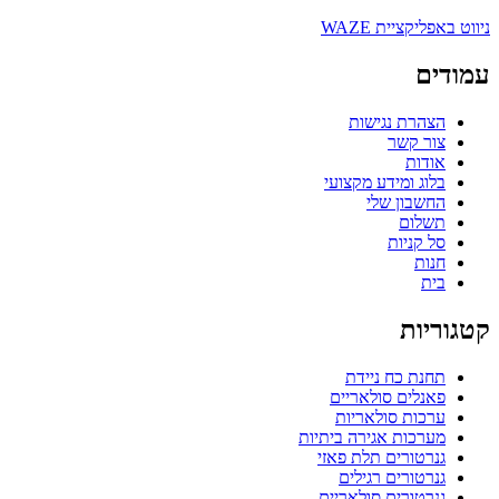
ניווט באפליקציית WAZE
עמודים
הצהרת נגישות
צור קשר
אודות
בלוג ומידע מקצועי
החשבון שלי
תשלום
סל קניות
חנות
בית
קטגוריות
תחנת כח ניידת
פאנלים סולאריים
ערכות סולאריות
מערכות אגירה ביתיות
גנרטורים תלת פאזי
גנרטורים רגילים
גנרטורים סולאריים