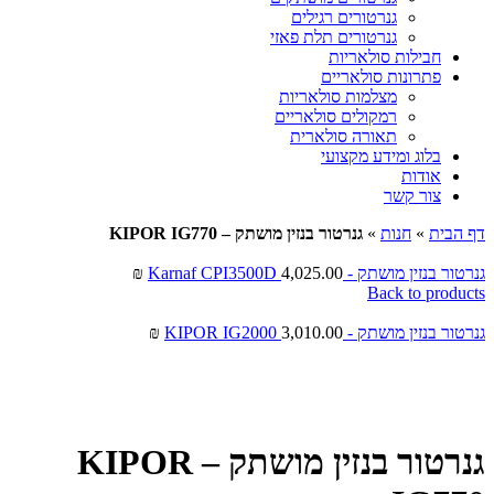
גנרטורים רגילים
גנרטורים תלת פאזי
חבילות סולאריות
פתרונות סולאריים
מצלמות סולאריות
רמקולים סולאריים
תאורה סולארית
בלוג ומידע מקצועי
אודות
צור קשר
דף הבית
»
חנות
»
גנרטור ‏בנזין מושתק – KIPOR IG770
גנרטור ‏בנזין מושתק - Karnaf CPI3500D
4,025.00
₪
Back to products
גנרטור ‏בנזין מושתק - KIPOR IG2000
3,010.00
₪
Click to enlarge
גנרטור ‏בנזין מושתק – KIPOR