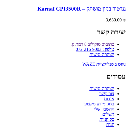
גנרטור ‏בנזין מושתק – Karnaf CPI3500R
3,630.00
₪
יצירת קשר
כתובת: סוקולוב 8 רמת גן.
טלפון : 072-216-9003
הצהרת נגישות
ניווט באפליקציית WAZE
עמודים
הצהרת נגישות
צור קשר
אודות
בלוג ומידע מקצועי
החשבון שלי
תשלום
סל קניות
חנות