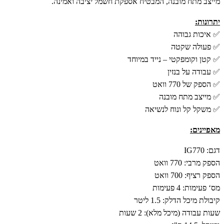
מייצב מתח מובנה, המבטיח אספקת חשמל יציבה ואמינה.
יתרונות:
✅ איכות גבוהה
✅ פעולה שקטה
✅ קטן וקומפקטי – נייד במיוחד
✅ עבודה על בנזין
✅ הספק של 770 וואט
✅ מייצב מתח מובנה
✅ משקל קל ונוח לנשיאה
מאפיינים:
דגם: IG770
הספק מרבי: 770 וואט
הספק רציף: 700 וואט
מס‘ פעימות: 4 פעימות
קיבולת מיכל הדלק: 1.5 ליטר
שעות עבודה (מיכל מלא): 2 שעות