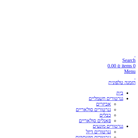
עקבו אחרינו:
משלוחים מהירים 1-5 ימי עסקים!
📞 מוקד הזמנות טלפוני: 072-216-9003
משלוחים מהירים תוך 1-5 ימי עסקים!
Search
0.00
₪
items
0
Menu
הזמנה טלפונית
בית
גנרטורים חשמליים
אביזרים
גנרטורים סולאריים
כבלים
פאנלים סולאריים
גנרטורים מונעים
גנרטורים דיזל
גנרטורים מושתקים