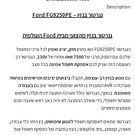
Description
גנרטור בנזין – Ford FG9250PE
גנרטור בנזין מקצועי מבית Ford העולמית
הגנרטור FG9250PE הוא פתרון
חזק, יציב ואמין
לכל צרכי החשמל
שלכם. עם הספק מרבי של
7500 וואט
ומתח של
230V
, הגנרטור רב
העוצמה הזה יעניק לכם
אספקת חשמל אמינה
בכל מצב.
עם
מנוע בנזין רב-עוצמה
, תקבלו
ביצועים יציבים ומרשימים במיוחד
.
מערכת ה-AVR המובנית בו תדאג שהמתח יישאר יציב גם
בעבודה
מאומצת
. בנוסף, הגנרטור כולל מערכת התנעה ידנית וקלה לשימוש
וסטרטר חשמלי, כדי ששלב ההתנעה לא יהיה כאב ראש שיגבה מכם
מאמצים מיותרים.
הגנרטור מתאים לאספקת חשמל
למגוון שימושים
, בין היתר כלי עבודה,
תאורה, קמפינג, ציוד אלקטרוני, גיבוי במקרה של הפסקת חשמל ועוד.