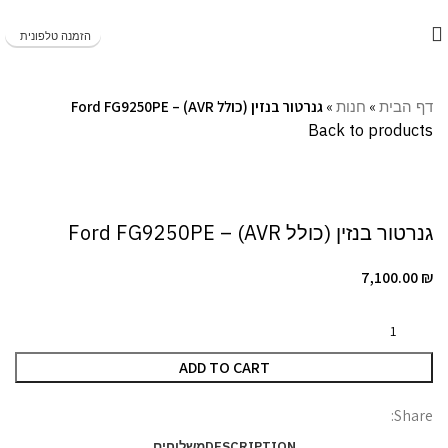
משלוחים מהירים תוך 1-5 ימי עסקים!
הזמנה טלפונית
דף הבית
»
חנות
»
גנרטור בנזין (כולל AVR) – Ford FG9250PE
Back to products
Click to enlarge
גנרטור בנזין (כולל AVR) – Ford FG9250PE
7,100.00
₪
ADD TO CART
Share:
DESCRIPTION
משלוחים