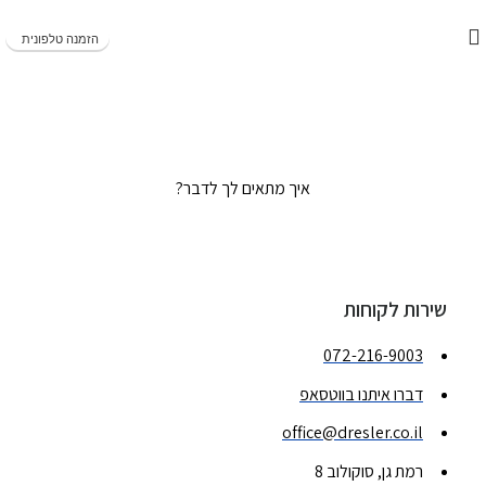
משלוחים מהירים תוך 1-5 ימי עסקים!
הזמנה טלפונית
צור קשר
דף הבית
»
צור קשר
איך מתאים לך לדבר?
שירות לקוחות
072-216-9003
דברו איתנו בווטסאפ
office@dresler.co.il
רמת גן, סוקולוב 8