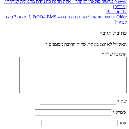
Newer
גנרטור סולארי למקרר – איזה תחנת כח ניידת מתאימה למקרר ?
[מדריך]
Back to list
Older
גנרטור סולארי \ תחנת כח ניידת – LiFePO4 BMS מה זה ? כיצד
לבחור?
כתיבת תגובה
האימייל לא יוצג באתר.
שדות החובה מסומנים
*
התגובה שלך
*
שם
*
אימייל
*
אתר