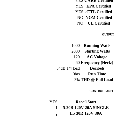
YES
CARB Certified
YES
EPA Certified
YES
cETL Certified
NO
NOM Certified
NO
UL Certified
OUTPUT
1600
Running Watts
2000
Starting Watts
120
AC Voltage
60
Frequency (Hertz)
54dB 1/4 load
Decibels
9hrs
Run Time
3%
THD @ Full Load
CONTROL PANEL
YES
Recoil Start
1
5-20R 120V 20A SINGLE
L5-30R 120V 30A
1