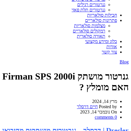
גנרטורים רגילים
גנרטורים תלת פאזי
חבילות סולאריות
פתרונות סולאריים
מצלמות סולאריות
רמקולים סולאריים
תאורה סולארית
בלוג ומידע מקצועי
אודות
צור קשר
Blog
גנרטור מושתק Firman SPS 2000i
האם מומלץ ?
מרץ 14, 2024
Posted by
חיים דרסלר
On נובמבר 14, 2023
comments
0
Dresler | דרסלר – גנרטורים מושתקים מהיבואן