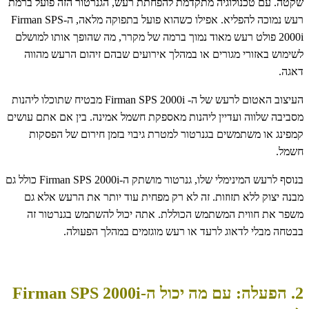
שקטה. עם טכנולוגיה מתקדמת להפחתת רעש, הגנרטור הזה פועל ברמת
רעש נמוכה להפליא. אפילו כשהוא פועל בתפוקה מלאה, ה-Firman SPS
2000i פולט רעש מאוד נמוך ברמה של מקרר, מה שהופך אותו למושלם
לשימוש באזורי מגורים או במהלך אירועים שבהם זיהום הרעש מהווה
דאגה.
העיצוב האטום לרעש של ה- Firman SPS 2000i מבטיח שתוכלו ליהנות
מסביבה שלווה ועדיין ליהנות מאספקת חשמל אמינה. בין אם אתם עושים
קמפינג או משתמשים בגנרטור למטרת גיבוי בזמן חירום של הפסקות
חשמל.
בנוסף לרעש המינימלי שלו, גנרטור מושתק ה-Firman SPS 2000i כולל גם
מבנה יצוק ללא תזוזות. זה לא רק מפחית עוד יותר את הרעש אלא גם
משפר את חווית המשתמש הכוללת. אתה יכול להשתמש בגנרטור זה
בבטחה מבלי לדאוג לרעד או רעש מוגזמים במהלך הפעולה.
2. הפעלה: עם מה יכול ה-Firman SPS 2000i