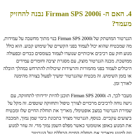
4. האם ה- Firman SPS 2000i נבנה להחזיק
מעמד?
הגנרטור המושתק של Firman SPS 2000i בנוי מתוך מחשבה על עמידות,
מה שמבטיח שהוא יכול לעמוד בפני הקשיים של שימוש קבוע. הוא כולל
מנוע חזק עם רכיבים איכותיים שנועדו לעמוד בעומסים כבדים ובפעולה
ממושכת. מבנה הגנרטור מוצק, עם מסגרת יציבה וחומרים עמידים
היכולים לעמוד בפני מהמורות והרעידות שיכולות להתרחש במהלך הובלה
או בזמן השימוש. זה מבטיח שהגנרטור ימשיך לפעול בצורה מהימנה
לאורך זמן.
מעבר לכך, ה- Firman SPS 2000i תוכנן להיות ידידותי לתחזוקה, עם
גישה נוחה לרכיבים מרכזיים לצורך טיפול ותחזוקה שוטפים. זה מקל על
שמירת הגנרטור במצב אופטימלי, מאריך את תוחלת החיים שלו ומבטיח
ביצועים עקביים. בנוסף, הגנרטור מצויד בתכונת כיבוי שמן נמוך, המכבה
את המנוע באופן אוטומטי כאשר מפלס השמן נמוך מדי. זה עוזר למנוע
נזק למנוע ומאריך את תוחלת החיים הכוללת של הגנרטור.