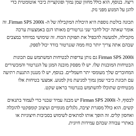
ריצה. בנוסף, הוא כולל מחוון שמן נמוך ופונקציית כיבוי אוטומטית כדי
להגן על המנוע מפני נזק.
תכונה בולטת נוספת היא היכולת המקבילה של ה- Firman SPS 2000i. זה
אומר שאתה יכול לחבר שני גנרטורים מאותו דגם באמצעות ערכה
מקבילה, ולמעשה להכפיל את תפוקת הכוח. זה שימושי במיוחד במצבים
שבהם אתה צריך יותר כוח ממה שגנרטור בודד יכול לספק.
Firman SPS 2000i גם נותן עדיפות לבטיחות המשתמש עם תכונות
הבטיחות המובנות שלו. יש לו מפסק מובנה המגן על הגנרטור והמכשירים
המחוברים שלך מעומסי יתר חשמליים. בנוסף, יש לו מנגנון התנעת רתיעה
עם תכונת כיבוי שמן נמוך למניעת נזק למנוע. אמצעי בטיחות אלו
מבטיחים שתוכלו להשתמש בגנרטור בראש שקט.
לבסוף, ל- Firman SPS 2000i יש מבנה עמיד שבנוי כדי לעמוד בתנאים
קשים. הוא כולל מסגרת יציבה, גלגלים מגומיים ועיצוב קומפקטי להובלה
ואחסון קלים. זה הופך אותו למתאים לשימוש בסביבות חיצוניות או
באתרי עבודה שבהם עמידות חיונית.