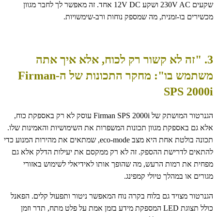
שקעים 230V AC ושקע 12V DC אחד. זה מאפשר לך לחבר מגוון
מכשירים בו-זמנית, מה שמספק נוחות ורב-שימשויות.
3. "זה לא קשור רק לכוח, אלא איך אתה
משתמש בו": מחקר התכונות של ה-Firman
SPS 2000i
הגנרטור המושתק של Firman SPS 2000i עוסק לא רק באספקת כוח,
אלא גם באספקת מגוון תכונות המשפרות את השימושיות והאמינות שלו.
תכונה בולטת אחת היא מצב eco-mode, שמתאים את מהירות המנוע כדי
להתאים לדרישת ההספק. זה לא רק ממקסם את יעילות הדלק אלא גם
מפחית את רמות הרעש, מה שהופך אותו לאידיאלי לשימוש באזורי
מגורים או במהלך טיולי קמפינג.
הגנרטור מצויד גם בלוח בקרה נוח המאפשר ניטור ותפעול קלים. הפאנל
כולל תצוגת LED המספקת מידע בזמן אמת על פלט מתח, תדר וזמן