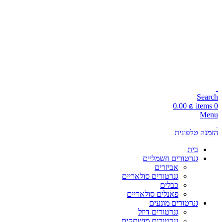
עקבו אחרינו:
משלוחים מהירים 1-5 ימי עסקים!
📞 מוקד הזמנות טלפוני: 072-216-9003
משלוחים מהירים תוך 1-5 ימי עסקים!
Search
0.00
₪
items
0
Menu
הזמנה טלפונית
בית
גנרטורים חשמליים
אביזרים
גנרטורים סולאריים
כבלים
פאנלים סולאריים
גנרטורים מונעים
גנרטורים דיזל
גנרטורים מושתקים