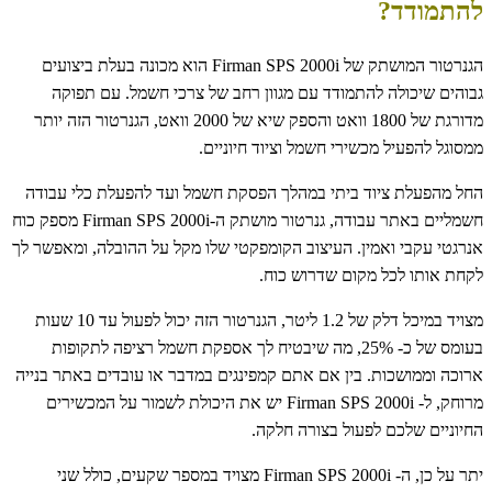
להתמודד?
הגנרטור המושתק של Firman SPS 2000i הוא מכונה בעלת ביצועים
גבוהים שיכולה להתמודד עם מגוון רחב של צרכי חשמל. עם תפוקה
מדורגת של 1800 וואט והספק שיא של 2000 וואט, הגנרטור הזה יותר
ממסוגל להפעיל מכשירי חשמל וציוד חיוניים.
החל מהפעלת ציוד ביתי במהלך הפסקת חשמל ועד להפעלת כלי עבודה
חשמליים באתר עבודה, גנרטור מושתק ה-Firman SPS 2000i מספק כוח
אנרגטי עקבי ואמין. העיצוב הקומפקטי שלו מקל על ההובלה, ומאפשר לך
לקחת אותו לכל מקום שדרוש כוח.
מצויד במיכל דלק של 1.2 ליטר, הגנרטור הזה יכול לפעול עד 10 שעות
בעומס של כ- 25%, מה שיבטיח לך אספקת חשמל רציפה לתקופות
ארוכה וממושכות. בין אם אתם קמפינגים במדבר או עובדים באתר בנייה
מרוחק, ל- Firman SPS 2000i יש את היכולת לשמור על המכשירים
החיוניים שלכם לפעול בצורה חלקה.
יתר על כן, ה- Firman SPS 2000i מצויד במספר שקעים, כולל שני